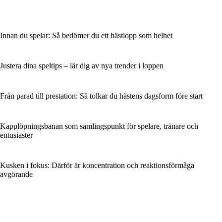
Innan du spelar: Så bedömer du ett hästlopp som helhet
Justera dina speltips – lär dig av nya trender i loppen
Från parad till prestation: Så tolkar du hästens dagsform före start
Kapplöpningsbanan som samlingspunkt för spelare, tränare och
entusiaster
Kusken i fokus: Därför är koncentration och reaktionsförmåga
avgörande