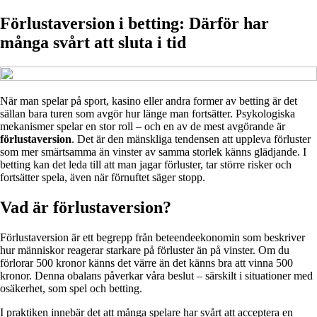
Förlustaversion i betting: Därför har
många svårt att sluta i tid
När man spelar på sport, kasino eller andra former av betting är det
sällan bara turen som avgör hur länge man fortsätter. Psykologiska
mekanismer spelar en stor roll – och en av de mest avgörande är
förlustaversion
. Det är den mänskliga tendensen att uppleva förluster
som mer smärtsamma än vinster av samma storlek känns glädjande. I
betting kan det leda till att man jagar förluster, tar större risker och
fortsätter spela, även när förnuftet säger stopp.
Vad är förlustaversion?
Förlustaversion är ett begrepp från beteendeekonomin som beskriver
hur människor reagerar starkare på förluster än på vinster. Om du
förlorar 500 kronor känns det värre än det känns bra att vinna 500
kronor. Denna obalans påverkar våra beslut – särskilt i situationer med
osäkerhet, som spel och betting.
I praktiken innebär det att många spelare har svårt att acceptera en