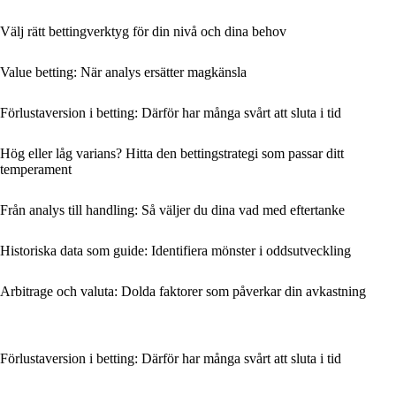
Välj rätt bettingverktyg för din nivå och dina behov
Value betting: När analys ersätter magkänsla
Förlustaversion i betting: Därför har många svårt att sluta i tid
Hög eller låg varians? Hitta den bettingstrategi som passar ditt
temperament
Från analys till handling: Så väljer du dina vad med eftertanke
Historiska data som guide: Identifiera mönster i oddsutveckling
Arbitrage och valuta: Dolda faktorer som påverkar din avkastning
Förlustaversion i betting: Därför har många svårt att sluta i tid