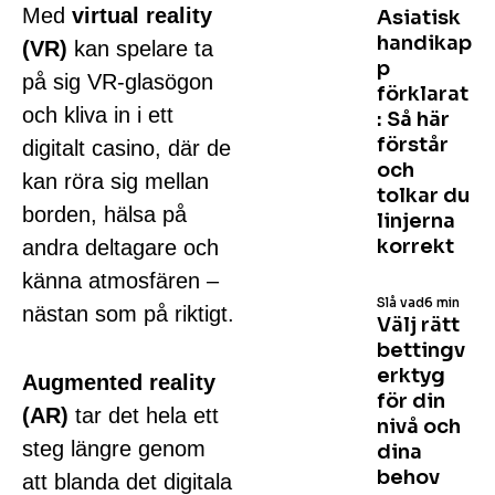
Med
virtual reality
Asiatisk
handikap
(VR)
kan spelare ta
p
på sig VR-glasögon
förklarat
och kliva in i ett
: Så här
förstår
digitalt casino, där de
och
kan röra sig mellan
tolkar du
borden, hälsa på
linjerna
korrekt
andra deltagare och
känna atmosfären –
Slå vad
6 min
nästan som på riktigt.
Välj rätt
bettingv
erktyg
Augmented reality
för din
(AR)
tar det hela ett
nivå och
steg längre genom
dina
behov
att blanda det digitala