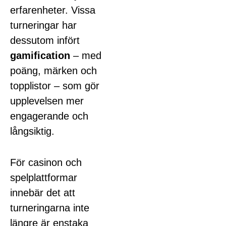
erfarenheter. Vissa
turneringar har
dessutom infört
gamification
– med
poäng, märken och
topplistor – som gör
upplevelsen mer
engagerande och
långsiktig.
För casinon och
spelplattformar
innebär det att
turneringarna inte
längre är enstaka