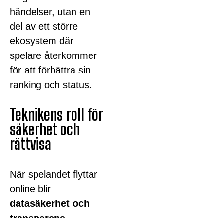
händelser, utan en
del av ett större
ekosystem där
spelare återkommer
för att förbättra sin
ranking och status.
Teknikens roll för
säkerhet och
rättvisa
När spelandet flyttar
online blir
datasäkerhet och
transparens