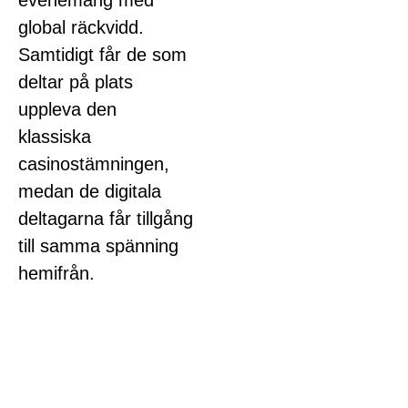
evenemang med
global räckvidd.
Samtidigt får de som
deltar på plats
uppleva den
klassiska
casinostämningen,
medan de digitala
deltagarna får tillgång
till samma spänning
hemifrån.