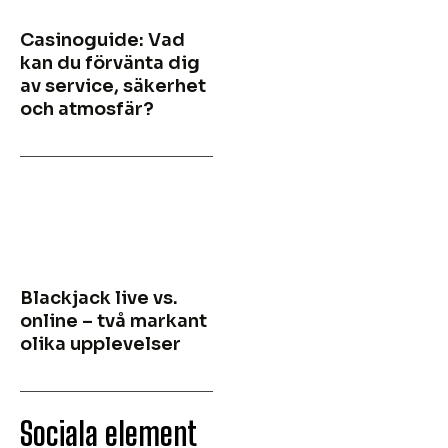
Casinoguide: Vad
kan du förvänta dig
av service, säkerhet
och atmosfär?
Blackjack live vs.
online – två markant
olika upplevelser
Sociala element