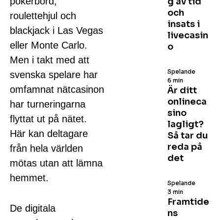
pokerbord,
g av tid
och
roulettehjul och
insats i
blackjack i Las Vegas
livecasin
eller Monte Carlo.
o
Men i takt med att
Spelande
svenska spelare har
6 min
omfamnat nätcasinon
Är ditt
onlineca
har turneringarna
sino
flyttat ut på nätet.
lagligt?
Här kan deltagare
Så tar du
reda på
från hela världen
det
mötas utan att lämna
hemmet.
Spelande
3 min
Framtide
De digitala
ns