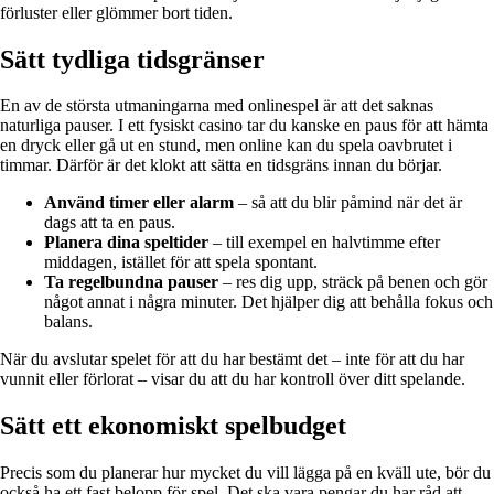
förluster eller glömmer bort tiden.
Sätt tydliga tidsgränser
En av de största utmaningarna med onlinespel är att det saknas
naturliga pauser. I ett fysiskt casino tar du kanske en paus för att hämta
en dryck eller gå ut en stund, men online kan du spela oavbrutet i
timmar. Därför är det klokt att sätta en tidsgräns innan du börjar.
Använd timer eller alarm
– så att du blir påmind när det är
dags att ta en paus.
Planera dina speltider
– till exempel en halvtimme efter
middagen, istället för att spela spontant.
Ta regelbundna pauser
– res dig upp, sträck på benen och gör
något annat i några minuter. Det hjälper dig att behålla fokus och
balans.
När du avslutar spelet för att du har bestämt det – inte för att du har
vunnit eller förlorat – visar du att du har kontroll över ditt spelande.
Sätt ett ekonomiskt spelbudget
Precis som du planerar hur mycket du vill lägga på en kväll ute, bör du
också ha ett fast belopp för spel. Det ska vara pengar du har råd att