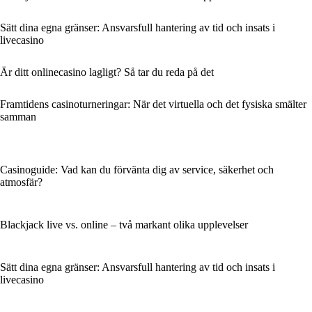
Sätt dina egna gränser: Ansvarsfull hantering av tid och insats i
livecasino
Är ditt onlinecasino lagligt? Så tar du reda på det
Framtidens casinoturneringar: När det virtuella och det fysiska smälter
samman
Casinoguide: Vad kan du förvänta dig av service, säkerhet och
atmosfär?
Blackjack live vs. online – två markant olika upplevelser
Sätt dina egna gränser: Ansvarsfull hantering av tid och insats i
livecasino