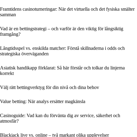
Framtidens casinoturneringar: När det virtuella och det fysiska smälter
samman
Vad är en bettingstrategi – och varför är den viktig för långsiktig
framgång?
Långtidsspel vs. enskilda matcher: Förstå skillnaderna i odds och
strategiska överväganden
Asiatisk handikapp förklarat: Så här förstår och tolkar du linjerna
korrekt
Välj rätt bettingverktyg för din nivå och dina behov
Value betting: När analys ersätter magkänsla
Casinoguide: Vad kan du förvänta dig av service, säkerhet och
atmosfär?
Blackjack live vs. online – två markant olika upplevelser