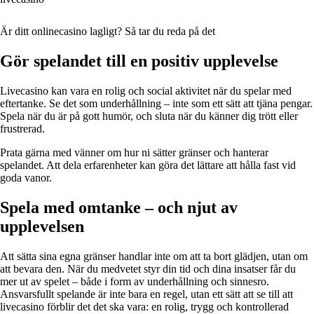
Är ditt onlinecasino lagligt? Så tar du reda på det
Gör spelandet till en positiv upplevelse
Livecasino kan vara en rolig och social aktivitet när du spelar med
eftertanke. Se det som underhållning – inte som ett sätt att tjäna pengar.
Spela när du är på gott humör, och sluta när du känner dig trött eller
frustrerad.
Prata gärna med vänner om hur ni sätter gränser och hanterar
spelandet. Att dela erfarenheter kan göra det lättare att hålla fast vid
goda vanor.
Spela med omtanke – och njut av
upplevelsen
Att sätta sina egna gränser handlar inte om att ta bort glädjen, utan om
att bevara den. När du medvetet styr din tid och dina insatser får du
mer ut av spelet – både i form av underhållning och sinnesro.
Ansvarsfullt spelande är inte bara en regel, utan ett sätt att se till att
livecasino förblir det det ska vara: en rolig, trygg och kontrollerad